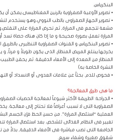
البنكرياس.
• تصوير الأوعية الصفراوية بالرنين المغناطيسى.يمكن أن 
• تصوير الجهاز الصفراوى بالطب النووي.وهو يستخدم لتشخ
مشعة تتجمع فى المرارة, ثم تحرض المرارة على التقلص.و ي
المرارة تعمل بصورة صحيحة و ما إذا كان هناك حصاة تسد أو ت
يخرجها.يبتلع المريض المنظار, الذى يكون طويلاً و مرناً, 
المنظار من المعدة إلى الأمعاء الدقيقة. ثم يحقن الطبيب ص
النشرة الخاصة به)
• فحوص للدم. بحثاً عن علامات العدوى أو الانسداد أو التهاب
ما هى طرق المعالجة؟
• الجراحة: الطريقة الأكثر شيوعاً لمعالجة الحصيات الصفراوي
الصفراوية التى لا تسبب أعراضاً فلا تحتاج إلى معالجة. ي
العملية “استئصال المرارة”. من حسن الحظ فإن الجسم البشر
تغيير فى النظام الغذائى للشخص. بعد استئصال المرارة تتدف
الجامعة التى تصب مباشرة فى الأمعاء الدقيقة, بدلاً من تخ
شقوق صغيرة وشفاء سريع.