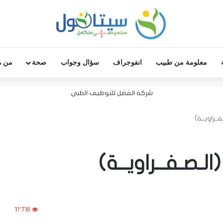
معلومة من طبيب
انفوجراف
سؤال وجواب
صحة
من ه
شركة الفضل للتوظيف الطبي
ـفــراويــة)
 (الـصـفــراويــة)
11٬716