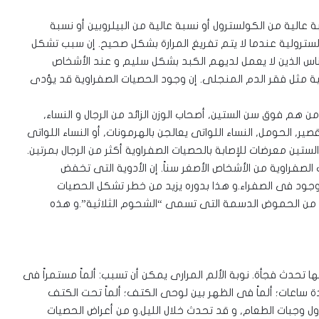
عالية من الكولسترول أو نسبة عالية من البيلروبين أو نسبة
سترولية عندما لا يتم تفريغ المرارة بشكل صحيح. إن سبب تشكل
اس الذين لا يعمل لديهم الكبد بشكل سليم و عند الأشخاص
ية مثل فقر الدم المنجلى. إن وجود الحصيات الصفراوية قد يؤدى
هم فوق سن الستين, أصحاب الوزن الزائد من الرجال و النساء,
ر, الحومل, النساء اللواتى يعالجن بالهرمونات, أو النساء اللواتى
ستين معرضات للإصابة بالحصيات الصفراوية أكثر من الرجال بمرتين.
الصفراوية من الأشخاص الأصغر سناً. إن الأدوية التى تخفض
ود فى الصفراء.و هذا بدوره يزيد من خطر تشكل الحصيات
 من الحموض الدسمة التى تسمى “الشحوم الثلاثية”.و هذه
ها تحدث فجأة. نوبة الألم المرارى يمكن أن تسبب: ألماً مستمراً فى
ساعات؛ ألماً فى الظهر بين لوحى الكتف؛ ألماً تحت الكتف
تناول وجبات الطعام, و قد تحدث خلال الليل.و من أعراض الحصيات