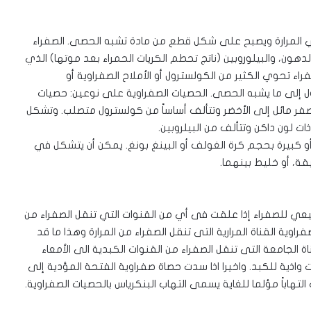
في المرارة ويصبح على شكل قطع من مادة تشبه الحصى. الصفراء
دهون، والبيلوروبين (ناتج تحطم الكريات الحمراء بعد موتها) الذي
فراء تحوي الكثير من الكولسترول أو الأملاح الصفراوية أو
 إلى ما يشبه الحصى. الحصيات الصفراوية على نوعين: حصيات
صفر مائل إلى الأخضر وتتألف أساساً من كولسترول متصلب. وتشكل
أو كبيرة بحجم كرة الغولف أو البينغ بونغ. يمكن أن يتشكل في
قة، أو خليط بينهما.
يعي للصفراء إذا علقت فى أي من القنوات التي تنقل الصفراء من
اوية القناة المرارية التى تنقل الصفراء من المرارة وهذا ما قد
اة الجامعة التى تنقل الصفراء من القنوات الكبدية الى الأمعاء
واذية للكبد. واخيرا اذا سدت حصاة صفراوية الفتحة المؤدية إلى
التهاباً مؤلما للغاية يسمى التهاب البنكرياس بالحصيات الصفراوية.