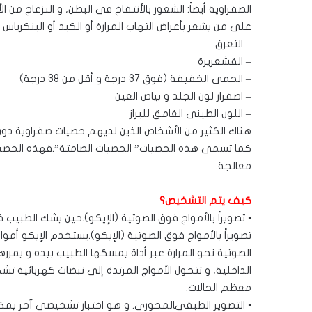
الصفراوية أيضاً: الشعور بالأنتفاخ فى البطن, و النزعاج من
على من يشعر بأعراض التهاب المرارة أو الكبد أو البنكرياس أ
– التعرق
– القشعريرة
– الحمى الخفيفة (فوق 37 درجة و أقل من 38 درجة)
– اصفرار لون الجلد و بياض العين
– اللون الطينى الغامق للبراز
هناك الكثير من الأشخاص الذين لديهم حصيات صفراوية دو
كما تسمى هذه الحصيات” الحصيات الصامتة”.فهذه الحصيات لا
معالجة.
كيف يتم التشخيص؟
• تصويراً بالأمواج فوق الصوتية (الإيكو).حين يشك الطبي
تصويراً بالأمواج فوق الصوتية (الإيكو).يستخدم الإيكو أموا
الصوتية نحو المرارة عبر أداة يمسكها الطبيب بيده و يمررها 
الداخلية, و تتحول الأمواج المرتدة إلى نبضات كهربائية 
معظم الحالات.
• التصوير الطبقىالمحورى. و هو اختبار تشخيصى آخر يمكن