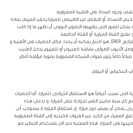
يكشف وجود انسداد في الاقنية الصفراوية.
يص الانسداد أو التقلص غير الطبيعى للمرارة.يحقن المريض بمادة
مكن للصور التى يظهرها التصوير النووى أن تظهر ما إذا كانت
غلق القناة المرارية أو القناة الجامعة.
• تصوير البنكرياس و القنوات الصفراوية التنظيرى بالطريق الراجع, ERCP, هو اختبار يمكنه أن يحدد مكان الحصيات فى الأقنية و
و يوصل الأنبوب الضوئى بشاشة كمبيوتر أو تلفزيون.يدخل الطبيب
باغاً خاصاً يلون قنوات الشبكة الصفراوية بصورة مؤقتة.(انظر
 البنكرياس أو اليرقان.
ة التى تسبب أعراضاً هو الاستئصال الجراحى للمرارة. أما الحصيات
خضع كل سنة ملايين الناس لجراحة على المرارة. و تدعى هذه
ى يمكن أن يعيش دون مرارة. إن استئصال المرارة لا يستوجب أى
ق الصفراء من الكبد عبر القنوات الكبدية إلى القناة الصفراوية
زينها فى المرارة. هذه العملية تتم الان باستخدام التنظير مع