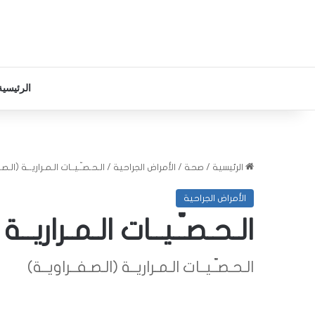
الرئيسية
الرئيسية
/
صحة
/
الأمراض الجراحية
/
الـحـصـّـيــات الـمـراريــة (الـص
الأمراض الجراحية
الـحـصـّـيــات الـمـراريــة
الـحـصـّـيــات الـمـراريــة (الـصـفــراويــة)