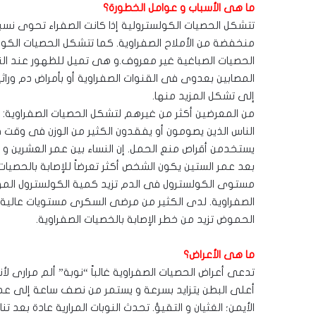
ما هى الأسباب و عوامل الخطورة؟
تتشكل الحصيات الكولسترولية إذا كانت الصفراء تحوى نسبة 
منخفضة من الأملاح الصفراوية. كما تتشكل الحصيات الكول
الحصيات الصباغية غير معروف.و هى تميل للظهور عند الن
المصابين بعدوى فى القنوات الصفراوية أو بأمراض دم وراث
إلى تشكل المزيد منها.
من المعرضين أكثر من غيرهم لتشكل الحصيات الصفراوية: من 
الناس الذين يصومون أو يفقدون الكثير من الوزن فى وقت قصي
يستخدمن أقراص منع الحمل. إن النساء بين عمر العشرين و ال
بعد عمر الستين يكون الشخص أكثر تعرضاً للإصابة بالحصيات 
مستوى الكولسترول فى الدم تزيد كمية الكولسترول الموج
الصفراوية. لدى الكثير من مرضى السكرى مستويات عالية
الحموض تزيد من خطر الإصابة بالخصيات الصفراوية.
ما هى الأعراض؟
تدعى أعراض الحصيات الصفراوية غالباً “نوبة” ألم مرارى لأن
أعلى البطن يتزايد بسرعة و يستمر من نصف ساعة إلى عدة 
الأيمن؛ الغثيان و التقيؤ. تحدث النوبات المرارية عادة بعد 