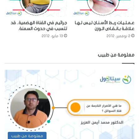
عـمـلـيـات ربـط الأسـنـان لـيـس لـهـا
جراثيم في القناة الهضمية.. قد
عـلاقـة بـانـقـاص الـوزن
تتسبب في حدوث السمنة.
2 نوفمبر، 2012
13 مايو، 2012
معلومة من طبيب
معلومة من طبيب