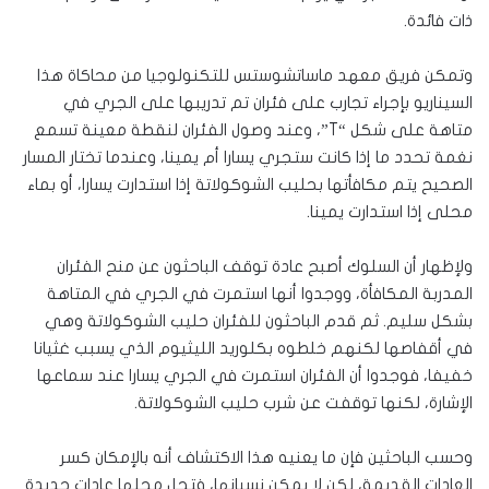
ذات فائدة.
وتمكن فريق معهد ماساتشوستس للتكنولوجيا من محاكاة هذا
السيناريو بإجراء تجارب على فئران تم تدريبها على الجري في
متاهة على شكل “T”، وعند وصول الفئران لنقطة معينة تسمع
نغمة تحدد ما إذا كانت ستجري يسارا أم يمينا، وعندما تختار المسار
الصحيح يتم مكافأتها بحليب الشوكولاتة إذا استدارت يسارا، أو بماء
محلى إذا استدارت يمينا.
ولإظهار أن السلوك أصبح عادة توقف الباحثون عن منح الفئران
المدربة المكافأة، ووجدوا أنها استمرت في الجري في المتاهة
بشكل سليم. ثم قدم الباحثون للفئران حليب الشوكولاتة وهي
في أقفاصها لكنهم خلطوه بكلوريد الليثيوم الذي يسبب غثيانا
خفيفا، فوجدوا أن الفئران استمرت في الجري يسارا عند سماعها
الإشارة، لكنها توقفت عن شرب حليب الشوكولاتة.
وحسب الباحثين فإن ما يعنيه هذا الاكتشاف أنه بالإمكان كسر
العادات القديمة، لكن لا يمكن نسيانها، فتحل محلها عادات جديدة