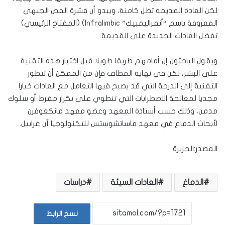
لكن العادة القديمة تظل كامنة، ويبدو أن قشرة الفص الجبهي
المعروفة باسم “أنفراليمبيك” Infralimbic) (المفتاح الرئيسي)
تفضل العادات الجديدة على القديمة.
ويقول الباحثون إن أمامهم طريقا طويلا قبل اختبار هذه التقنية
على البشر، لكن في نهاية المطاف فإن من الممكن أن تتطور
التقنية إلى الدرجة التي قد يصبح فيها التعامل مع العادات خيارا
مجديا لمعالجة الاضطرابات التي تنطوي على تكرار مفرط أو سلوك
مدمن، وذلك حسب أستاذة المعهد وعضو معهد مانكغوفرن
لأبحاث الدماغ في معهد ماساتشوستس للتكنولوجيا آن غرابيل.
المصدر:الجزيرة
الدماغ
العادات السيئة
دراسات
نسخ الرابط