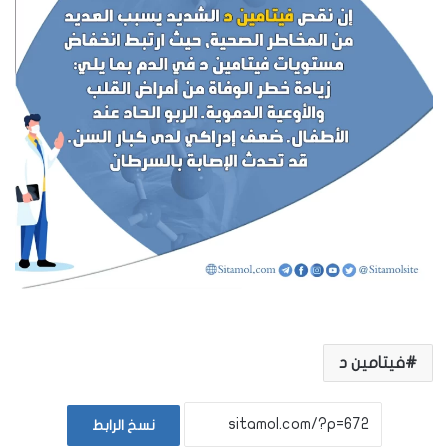
فيتامين د
نسخ الرابط