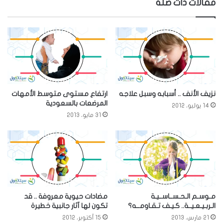
مقالات ذات صلة
نزيف الأنف .. أسبابه وسبل علاجه
ارتفاع مستوى متوسط الأمهات
المرضعات بالسعودية
14 يوليو، 2012
31 مايو، 2013
مـوسـم الـحـســاســيـة
مضادات حيوية معروفة .. قد
الـربـيـعـيــة.. كـيـف تـقـاومــه؟
تكون لها آثار جانبية خطيرة
21 مارس، 2013
15 أكتوبر، 2012