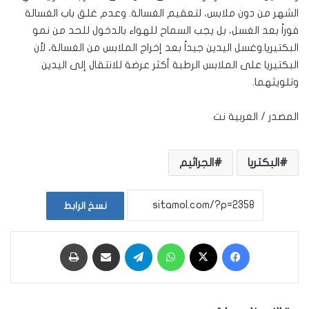
الشهر من دون ملابس، لتعقيم الغسالة. وعدم غلق باب الغسالة
فوراً بعد الغسل، بل يجب السماح للهواء بالدخول للحد من نمو
البكتيريا.وغسل اليدين جيداً بعد إخراج الملابس من الغسالة، لأن
البكتيريا على الملابس الرطبة أكثر عرضة للانتقال إلى اليدين
وتلويثهما.
المصدر / العربية نت
البكتريا
الجراثيم
نسخ الرابط
فيسبوك
‫X
واتساب
تيلقرام
مشاركة عبر البريد
طباعة