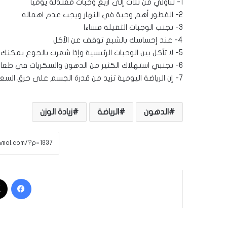
1- تناولي من ثلاث إلى أربع وجبات معتدلة يوميا
2- الفطور أهم وجبة في النهار ويجب عدم اهماله
3- تجنب الوجبات الثقيلة مساءا
4- عند إحساسك بالشبع توقف عن الأكل
5- لا تآكل بين الوجبات الرئيسية وإذا شعرت بالجوع يمكنك تناول الخضار اوالفواكه
6- تجنبي استهلاك الكثير من الدهون والسكريات في طعامك
7- إن الرياضة اليومية تزيد من قدرة الجسم على حرق السعرات الحراري (نصف ساعة يوميا )
الدهون
الرياضة
زيادة الوزن
فيسبوك