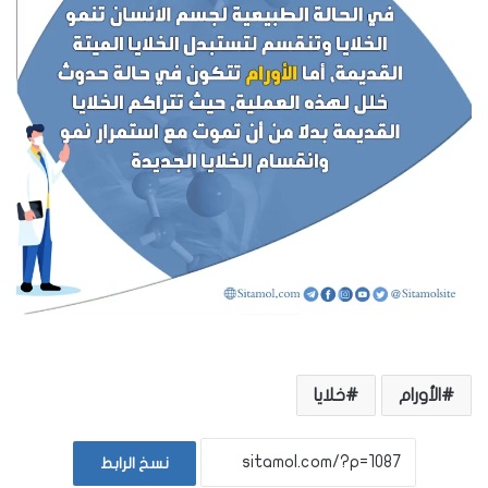
الأورام
خلايا
نسخ الرابط