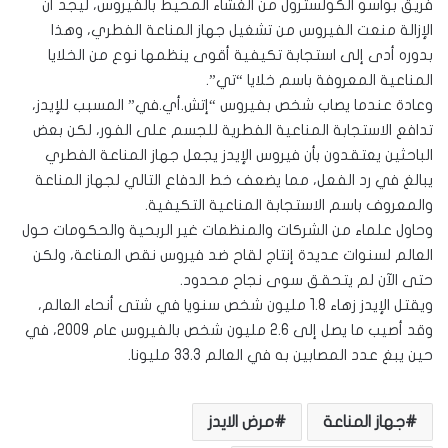
فريق بواسو الكولسترول من الغشاء المحيط بالفيروس، ليجد أن
الإزالة منعت الفيروس من تشغيل جهاز المناعة الفطري، وهذا
بدوره أدى إلى استجابة تكيفية أقوى ينظمها نوع من الخلايا
المناعية المعروفة باسم خلايا “تي”.
وعادة عندما يصاب شخص بفيروس “إتش.أي.في” المسبب للإيدز،
تدافع الاستجابة المناعية الفطرية للجسم على الفور، لكن بعض
الباحثين يعتقدون بأن فيروس الإيدز يجعل جهاز المناعة الفطري
يبالغ في رد الفعل، مما يضعف خط الدفاع التالي لجهاز المناعة
والمعروف باسم الاستجابة المناعية التكيفية.
وحاول علماء من الشركات والمنظمات غير الربحية والحكومات حول
العالم لسنوات عديدة إنتاج لقاح ضد فيروس نقص المناعة، ولكن
حتى الآن لم يتحقق سوى نجاح محدود.
ويقتل الإيدز زهاء 1.8 مليون شخص سنويا في شتى أنحاء العالم،
وقد أصيب ما يصل إلى 2.6 مليون شخص بالفيروس عام 2009، في
حين يبغ عدد المصابين به في العالم 33.3 مليونا.
جهاز المناعة
مرض الايدز