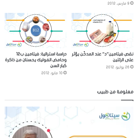
9 مارس، 2012
نقص فيتامين”د” عند المدخّن يؤثر
دراسة استرالية: فيتامين ب12
على الرئتين
وحامض الفوليك يحسنان من ذاكرة
كبار السن
26 يوليو، 2012
10 مايو، 2012
معلومة من طبيب