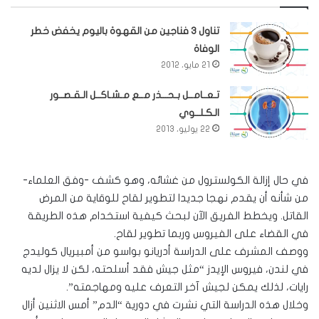
تناول 3 فناجين من القهوة باليوم يخفض خطر
الوفاة
21 مايو، 2012
تـعــامــل بـحـــذر مــع مـشـاكــل الـقـصــور
الـكـلــوي
22 يوليو، 2013
في حال إزالة الكولسترول من غشائه، وهو كشف -وفق العلماء-
من شأنه أن يقدم نهجا جديدا لتطوير لقاح للوقاية من المرض
القاتل. ويخطط الفريق الآن لبحث كيفية استخدام هذه الطريقة
في القضاء على الفيروس وربما تطوير لقاح.
ووصف المشرف على الدراسة أدريانو بواسو من أمبيريال كوليدج
في لندن، فيروس الإيدز “مثل جيش فقد أسلحته، لكن لا يزال لديه
رايات، لذلك يمكن لجيش آخر التعرف عليه ومهاجمته”.
وخلال هذه الدراسة التي نشرت في دورية “الدم” أمس الاثنين أزال