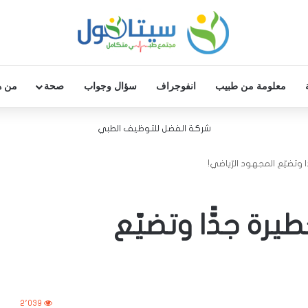
معلومة من طبيب
انفوجراف
سؤال وجواب
صحة
من ه
شركة الفضل للتوظيف الطبي
 وتضيّع المجهود الرّياضي!
رة جدًّا وتضيّع
2٬039