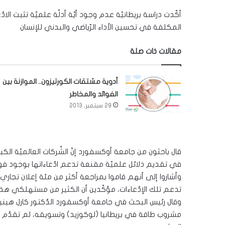
أكّدت دراسة بريطانيّة عدم وجود أيّة أدلّة علميّة تثبت الاد
المكلفة في تحسين الأداء الرّياضي والبدني للإنسان
مقالات ذات صلة
أدوية مشتقات الكورتيزون.. الموازنة بين
الفوائد والمخاطر
29 سبتمبر، 2013
قال باحثون من جامعة أوكسفورد إنّ الشّركات العالميّة ا
في تقديم دلائل علميّة مقنعة تدعم ادّعاءاتها بوجود فوا
وأشاروا إلى أنهم قاموا بمراجعة أكثر من مئة إعلان تجاري ل
تدعم تلك الإدّعاءات، مؤكّدين أن الكثير من مستهلكي هذه 
وقال رئيس البحث في جامعة أوكسفورد الدّكتور كارل هين
مشروب طاقة في بريطانيا (لوكوزيد) وتسويقه، لم تقدّم 