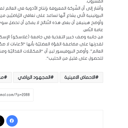
المشروب.
وأشار إلى أن الشّركة المعروفة بإنتاج الأدوية في العالم
البروتينية الّتي يشاع أنّها تساعد على تعافي الرّياضيّين من
وأوضح هينيغن أن بعض هذه النّتائج لا يمكن أن تحصل سوى 
عامة النّاس.
من جانبه وصف خبير التغذية في جامعة (غلاسكو) الإسكتلندي
لقدرتها على مضاعفة القوّة العضليّة بأنها “ادّعاءات لا صح
العالم”. وأوضح البروفيسور لين أن “المكمّلات الغذائيّة 
للحصول على قليل من الحليب”.
الاحماض الامينية
المجهود الرياضي
مش
فيسبوك