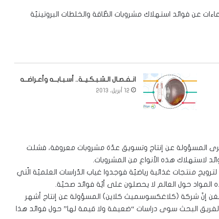
ّعاءات عن فوائد استهلاك مشروبات الطّاقة والخلطات البروتينيّة
انـفـصـال الـشـبـكـيــة.. أسـبـابــه وأعـراضــه
12 أبريل، 2013
لكبرى المسؤولة عن إنتاج وتسويق عدّة مشروبات معروفة، فشلت
ئد لاستهلاك هذه الأنواع من المشروبات.
ترويج منتجات غذائية رياضيّة فوجدوا غياب الدّراسات العلميّة الّتي
المواد حول العالم لا يحصلون على أيّة فوائد صحيّة.
يغن إنّ شركة (كلاغكسوسميث كلاين) المسؤولة عن إنتاج أشهر
لفريق البحث سوى دراسات “ضعيفة ولا قيمة لها” حول فوائد هذا