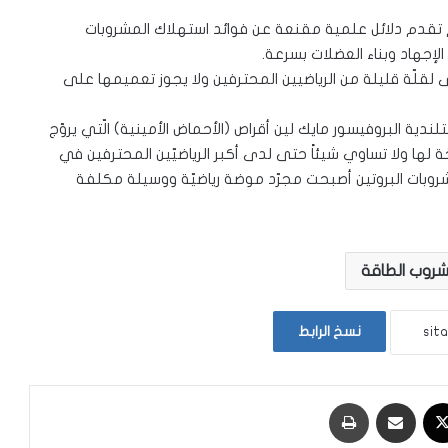
 لم تقدم دلائل علمية مقنعة عن فوائد استهلاك المشروبات
 الإجهاد وبناء العضلات بسرعة.
لقلّة قليلة من الرياضيين المحترفين ولا يجوز تعميمها على
ة البروفيسور مايك لين أقراص (الأحماض الأمينية) الّتي يروّج
ّة لها ولا تساوي شيئاً حتى لدى أكبر الرياضيّين المحترفين في
ومشروبات البروتين أصبحت مجرّد موضة رياضيّة ووسيلة مكلفة
روب الطاقة
نسخ الرابط
‫X
مشاركة عبر البريد
طباعة