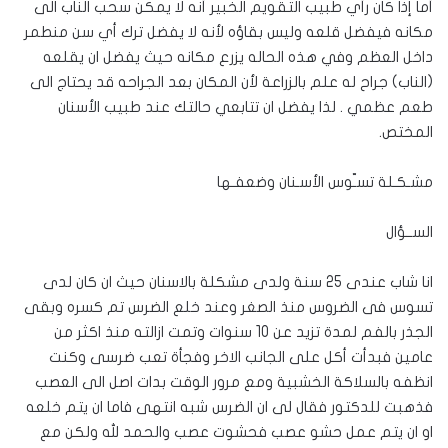
أما إذا كان رأي طبيب التقويم الخبير أنه لا يمكن سحب الناب الى
مكانه فيفضل قلعه وليس بقاؤه لأنه لا يفضل ترك أي سن منطمر
داخل العظم وفي هذه الحاله يزرع مكانه حيث يفضل ان يقلعه
(الناب) جراح له علم بالزراعة لأن المكان بعد الجراحه قد يحتاج الى
طعم عظمي . لذا يفضل ان تتابعي حالتك عند طبيب الأسنان
المختص.
مشـكـلة تسـّوس الأسـنان وضعفـها
الســؤال
انا شاب عندى 25 سنة ولدى مشكلة بالاسنان حيث ان كان لدى
تسوس فى الضروس منذ الصغر وعند خلع الضرس تم كسره وبقى
الجذر بالفم لمدة تزيد عن 10 سنوات وتمت ازالته منذ اكثر من
عامين فبدأت أكل على الجانب الاخر وفجأة تعب ضرسى وكنت
انظفه بالسلاكة الخشبية ومع مرور الوقت بدات اصل الى العصب
فذهبت للدكتور فقال لى ان الضرس شبه انتهى فاما ان يتم خلعه
او ان يتم عمل حشو عصب فحشوت عصب والحمد لله ولكن مع