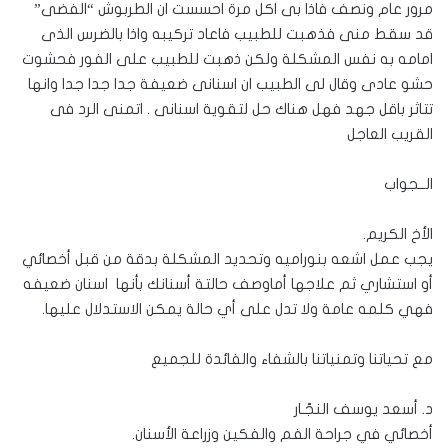
مرور عام ونصف فاذا بى اكل مرة احسست ان الطربوش “الفضى”
قد سقط منى فذهبت للطبيب فاعاد تركيبه واذا بالضرس الذى
امامه به نفس المشكلة ولكن ذهبت للطبيب على الفور فحشوت
حشو عادى وقال لى الطبيب ان اسنانى ضعيفة جدا جدا جدا وانها
تتاثر باقل جهد فهل هناك حل لتقوية اسنانى . اتمنى الرد فى
القريب العاجل
الــجواب
الأخ الكريم.
يجب عمل اشعه بنوراميه وتحديد المشكلة بدقة من قبل أخصائي
أو استشاري ثم علاجها أماوصف حالتة أسنانك بأنها اسنان ضعيفه
فهي كلمه عامة ولا تدل على أي حالة يمكن الاستدلال عليها.
مع تحياتنا وتمنياتنا بالشفاء والفائدة للجميع
د. أسعد يوسف النجّـار
أخصائي في جراحة الفم والفكين وزراعة الأسنان.