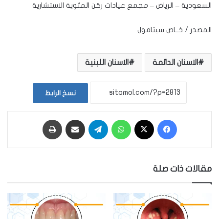
السعودية – الرياض – مجمع عيادات ركن المئوية الاستشارية
المصدر / خــاص سيتامول
الاسنان الدائمة
الاسنان اللبنية
نسخ الرابط
فيسبوك
‫X
واتساب
تيلقرام
مشاركة عبر البريد
طباعة
مقالات ذات صلة