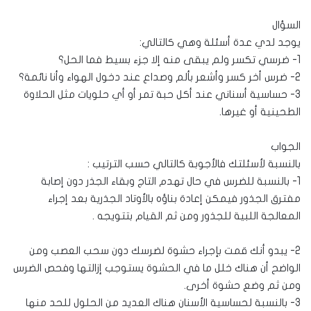
السؤال
يوجد لدي عدة أسئلة وهي كالتالي:
1- ضرسي تكسر ولم يبقى منه إلا جزء بسيط فما الحل؟
2- ضرس أخر كسر وأشعر بألم وصداع عند دخول الهواء وأنا نائمة؟
3- حساسية أسناني عند أكل حبة تمر أو أي حلويات مثل الحلاوة
الطحينية أو غيرها.
الجواب
بالنسبة لأسئلتك فالأجوبة كالتالي حسب الترتيب :
1- بالنسبة للضرس في حال تهدم التاج وبقاء الجذر دون إصابة
مفترق الجذور فيمكن إعادة بناؤه بالأوتاد الجذرية بعد إجراء
المعالجة اللبية للجذور ومن ثم القيام بتتويجه .
2- يبدو أنك قمت بإجراء حشوة لضرسك دون سحب العصب ومن
الواضح أن هناك خلل ما في الحشوة يستوجب إزالتها وفحص الضرس
ومن ثم وضع حشوة أخرى.
3- بالنسبة لحساسية الأسنان هناك العديد من الحلول للحد منها