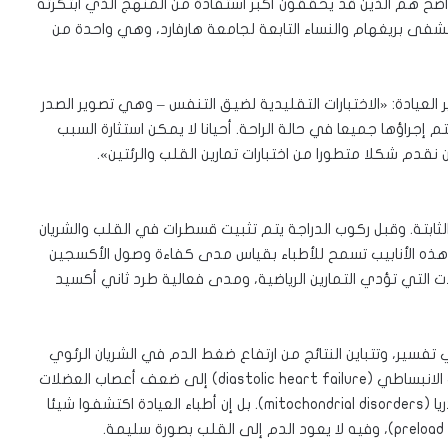
اضح هم الذين قد يحققون أكبر استفادة من المنهج الذي ابتكرته
فى بريغهام والنساء التابعة لجامعة هارفارد، وهي واحدة من
العيادة: «الاختبارات التقليدية لضيق التنفس – وهي تصوير الصدر
جراؤها جميعا في حالة الراحة. أحيانا لا يمكن استثارة السبب
قدم شكلا متطورا من اختبارات تمارين القلب والرئتين».
ت الثابتة. وقبل ركوب الدراجة يتم تثبيت قسطرات في القلب والشريان
وهذه الأنابيب تسمح للأطباء بقياس مدى كفاءة وصول الأكسجين
 التي تؤدي التمارين الرياضية، ومدى فعالية طرد ثاني أكسيد
 تفسير، وتتباين النتائج من ارتفاع ضغط الدم في الشريان الرئوي
(pulmonary hypertension) بسبب التمارين أو قصور القلب الانبساطي (diastolic heart failure) إلى ضعف أعصاب العضلات
(neuromuscular weaknesses) إلى اضطرابات الميتوكوندريا (mitochondrial disorders). بل إن أطباء العيادة اكتشفوا شيئا