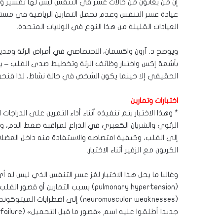
إن من يعانون من حالات عسر في التنفس ليس لها تفسير و
عيادة عسر التنفس وعدم تحمل التمارين الرياضية في مستش
العيادات القليلة من هذا النوع في الولايات المتحدة.
ويوضح د. آرون واكسمان، الاختصاصي في أمراض الرئة ومدير 
بأشعة إكس واختبار وظائف الرئة وتخطيط صدى القلب – يتم إ
الحقيقي إلا حينما يكون الشخص في حالة نشاط، لذا فنحن ن
اختبارات وتمارين
* وهذا الاختبار يتم تنفيذه أثناء أداء التمرين على الدراجا
الرئوي والشريان الكعبري في الذراع لمراقبة ضغط الدم، 
إلى القلب، وكيفية امتصاصه والاستفادة منه داخل العضلات
الكربون مع الزفير أثناء الاختبار.
وغالبا ما يحل هذا الاختبار لغز عسر التنفس الذي ليس له أي
جديدا أطلقوا عليه اسم «قصور ما قبل التحميل» (preload failure)، وفيه لا يعود الدم إلى القلب بصورة سليمة.