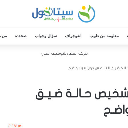
معلومة من طبيب
انفوجراف
سؤال وجواب
صحة
من ه
شركة الفضل للتوظيف الطبي
لـة ضـيـق الـتـنـفـس دون سـبب واضـح
شخيص حـالـة ضـيـق
اضـح
2٬372