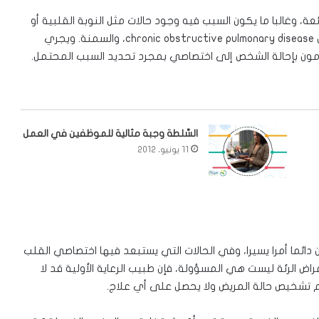
لات الصحية الشائعة، وغالبا ما يكون السبب فيه وجود حالات مثل النوبة القلبية أو
أمراض الشرايين التاجية، الربو، ومرض الانسداد الرئوي المزمن chronic obstructive pulmonary disease، والسمنة. ويجري
ون بإحالة الشخص إلى اختصاصي بمجرد تحديد السبب المحتمل.
السَّلطة وجبة مثالية للموظفين في العمل
11 يونيو، 2012
دائما أمرا يسيرا، وفي الحالات التي يستبعد فيها اختصاصي القلب
ض الرئة ليست هي المسؤولة، فإن طبيب الرعاية الأولية قد لا
تم تشخيص حالة المريض ولا يحصل على أي علاج.