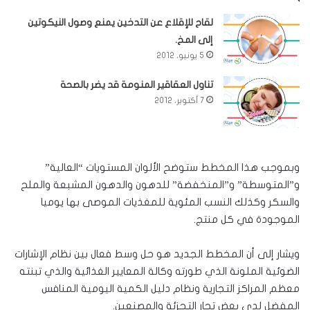
لقاح للإقلاع عن التدخين يمنع وصول النيكوتين
إلى المخ.
5 يونيو، 2012
تناول العقاقير المنومة قد يضر بالصحة
7 أكتوبر، 2012
وبموجب هذا المخطط ستوضح الألوان المستويات “العالية”
و”المتوسطة” و”المنخفضة” للدهون والدهون المشبعة والملح
والسكر وكذلك النسب المئوية للمغذيات الموصى بها يوميا
الموجودة في كل منتج.
ويشار إلى أن المخطط الجديد هو حل وسط فعال بين نظام الإشارات
الضوئية الملونة الذي طورته وكالة المعايير الغذائية والذي تبنته
معظم المراكز التجارية ونظام دليل الكمية اليومية المنافس
المفضل لدى بعض تجار التجزئة والمصنعين.