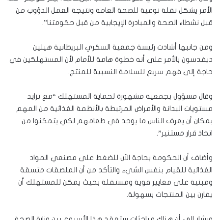
الأمر يشكل نقلة نوعية للصحة العامة ونتيجة العمل الدؤوب من
قبل نشطاء الصحة والمبادرة الإيجابية من قبل حكومتنا”.
ومن جانبها أشادت رئيسة جمعية السكري البريطانية هيلين
ديفدسون بالأمر على أنه خطوة هامة للأمام لأن المستهلكين في
حاجة إلى فهم سريع للسلامة النسبية للمنتج.
وقال مسؤول بجمعية مشهورة لحماية المستهلك “مع تزايد
مستويات البدانة والأمراض المرتبطة بالأنظمة الغذائية من المهم
بمكان أن يعرف الناس ما يوجد في طعامهم لكي يتمكنوا من
اتخاذ قرار مستنير”.
وأضاف أن الحكومة بحاجة الآن للضغط على مصنعي المواد
الغذائية للقيام بنفس الشيء والتأكد من أن الملصقات متسقة
ومبنية على معايير قوية ومستقلة بحيث يمكن للمستهلك أن
يقارن بين المنتجات بسهولة.
ويشار إلى أن هناك مباحثات ستعقد هذا الأسبوع بين وزارة الصحة