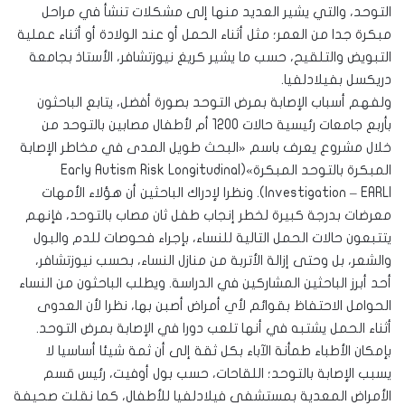
التوحد، والتي يشير العديد منها إلى مشكلات تنشأ في مراحل
مبكرة جدا من العمر؛ مثل أثناء الحمل أو عند الولادة أو أثناء عملية
التبويض والتلقيح، حسب ما يشير كريغ نيوزتشافر، الأستاذ بجامعة
دريكسل بفيلادلفيا.
ولفهم أسباب الإصابة بمرض التوحد بصورة أفضل، يتابع الباحثون
بأربع جامعات رئيسية حالات 1200 أم لأطفال مصابين بالتوحد من
خلال مشروع يعرف باسم «البحث طويل المدى في مخاطر الإصابة
المبكرة بالتوحد المبكرة»(Early Autism Risk Longitudinal
Investigation – EARLI). ونظرا لإدراك الباحثين أن هؤلاء الأمهات
معرضات بدرجة كبيرة لخطر إنجاب طفل ثان مصاب بالتوحد، فإنهم
يتتبعون حالات الحمل التالية للنساء، بإجراء فحوصات للدم والبول
والشعر، بل وحتى إزالة الأتربة من منازل النساء، بحسب نيوزتشافر،
أحد أبرز الباحثين المشاركين في الدراسة. ويطلب الباحثون من النساء
الحوامل الاحتفاظ بقوائم لأي أمراض أصبن بها، نظرا لأن العدوى
أثناء الحمل يشتبه في أنها تلعب دورا في الإصابة بمرض التوحد.
بإمكان الأطباء طمأنة الآباء بكل ثقة إلى أن ثمة شيئا أساسيا لا
يسبب الإصابة بالتوحد؛ اللقاحات، حسب بول أوفيت، رئيس قسم
الأمراض المعدية بمستشفى فيلادلفيا للأطفال، كما نقلت صحيفة