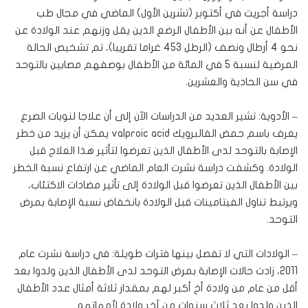
دراسة أجريت في أكتوبر (تشرين الأول) الماضي في مجال طب
الأطفال عن أنه بين الأطفال الرضع الذين يقل وزنهم عند الولادة عن
نحو 4 أرطال ونصف (الرطل 453 غراما تقريبا)، تم تشخيص الحالة
المرضية لنسبة 5 في المائة من الأطفال بوصفهم مصابين بالتوحد
في سن الحادية والعشرين.
– الأدوية: تشير العديد من الدراسات الآن إلى أن علاجا لنوبات الصرع
يعرف باسم حمض الفالبرويك valproic acid يمكن أن يزيد من خطر
الإصابة بالتوحد لدى الأطفال الذين تعرضوا لتأثير هذا العلاج قبل
الولادة. وكشفت دراسة نشرت العام الماضي عن ارتفاع نسبة الخطر
بين الأطفال الذين تعرضوا قبل الولادة إلى تأثير مضادات الاكتئاب،
ويرتبط تناول الفيتامينات قبل الولادة بانخفاض نسبة الإصابة بمرض
التوحد.
– الولادات التي لا تفصل بينها فترات طويلة: في دراسة نشرت عام
2011، زادت حالات الإصابة بمرض التوحد لدى الأطفال الذين ولدوا بعد
أقل من عام من ولادة أخ أكبر لهم بمقدار ثلاثة أمثال عدد الأطفال
الذين ولدوا بعد ثلاث سنوات من آخر ولادة لأمهاتهم.