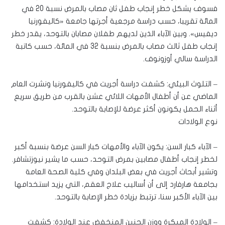
فسوف يشكل خطر إنجاب طفل ثان مصاب بالمرض نسبة 20 في
المائة تقريبا، حسب دراسة مرجعية أجرتها جامعة «كاليفورنيا
ديفيس». وبين الآباء الذين لديهم طفلان مصابان بالتوحد، يقدر خطر
إنجاب طفل ثالث مصاب بالمرض بنسبة 32 في المائة، حسب كاتبة
الدراسة سالي أوزونوف.
– التلوث البيئي: كشفت دراسة أجريت في كاليفورنيا ونشرت العام
الماضي عن أن أطفال الأمهات اللائي عشن بالقرب من طريق سريع
أثناء الحمل يكونون أكثر عرضة للإصابة بالتوحد.
نوع الولادات
– الآباء كبار السن: يكون الآباء والأمهات كبار السن عرضة بنسبة أكبر
لخطر إنجاب أطفال مصابين بمرض التوحد، حسب ما يشير نيوزتشافر.
وتشير أبحاث أجريت في بعض البلدان وفي كلية الصحة العامة
بجامعة هارفارد إلى أن أساليب علاج العقم، التي يزيد استخدامها
بين الآباء الأكبر سنا، ترتبط بزيادة خطر الإصابة بالتوحد.
– الولادة المبكرة ووزن الجنين المنخفض عند الولادة: كشفت