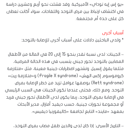
«يو إس إيه توداي» الأميركية. وقد فشلت نحو أربع وعشرين دراسة
في اكتشاف ارتباط بين مرض التوحد واللقاحات، سواء أكانت تعطى
كل على حدة أم مجتمعة.
أسباب أخرى
* ولدى الباحثين دلالات على أسباب أخرى للإصابة بالتوحد:
– الجينات: لدى نسبة تقدر بنحو 15 إلى 20 في المائة من الأطفال
المصابين بالتوحد تحور جيني يتسبب في هذه الحالة المرضية،
مثلما يقول إنسيل. وتشتهر اضطرابات جينية معينة، مثل «متلازمة
كروموسوم إكس الهش» (Fragile X syndrome) و«متلازمة ريت»
(Rett syndrome) بوصفها عوامل تزيد من خطر الإصابة بمرض
التوحد. ومع ذلك، فحتى عندما تكون الجينات هي السبب الرئيسي
في الإصابة بمرض التوحد، ربما يكون لدى الأطفال تحور جيني فريد
أو مجموعة تحورات جينية، حسب ديفيد أمارال، مدير الأبحاث
بمعهد «مايند» التابع لجامعة «كاليفورنيا ديفيس».
– التاريخ الأسري: إذا كان لدى والدين طفل مصاب بمرض التوحد،