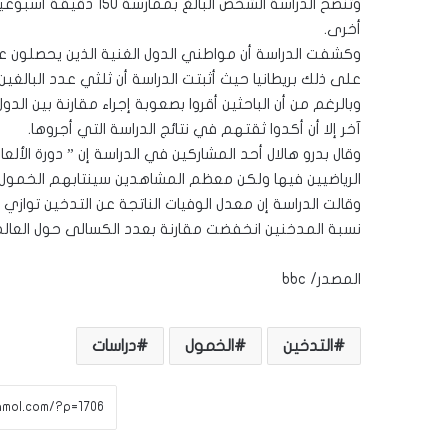
وتنصح الدراسة الشخص ال
أخرى.
وكشفت الدراسة أن مواطني الدول الغنية الذين يحصلون ع
على ذلك بريطانيا حيث أثبتت الدراسة أن ثلثي عدد البالغين ل
وبالرغم من أن الباحثين أقروا بصعوبة إجراء مقارنة بين ا
آخر إلا أن أكدوا ثقتهم في نتائج الدراسة التي أجروها.
وقال بدرو هالال أحد المشاركين في الدراسة إن ” دورة الأل
الرياضيين فيها ولكن معظم المشاهدين سينتابهم الخمول ل
وقالت الدراسة إن معدل الوفيات الناتجة عن التدخين توازي 
نسبة المدخنين انخفضت مقارنة بعدد الكسالى حول العالم
المصدر/ bbc
التدخين
الخمول
دراسات