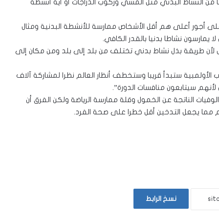
بالغ بممارسة 150 دقيقة أسبوعيا من النشاط البدني مثل المشي وركوب الدراجات أو أية أنشطة
لى أجور أعلى هم أقل الأشخاص ممارسة للأنشطة البدنية ومثال
ا يمارسون نشاطا بدنيا بالقدر الكافي.
لدول لأن طريقة بذل نشاط بدني تختلف من بلد إلى بلد ومن مكان إلى
عاب الأولمبية ستبدأ قريبا وستخطف أنظار العالم نظرا لمشاركة آلاف
أنهم سيتابعون منافسات الدورة”.
الوفيات الناتجة عن الخمول وقلة ممارسة الرياضة ولكن الفرق أن
 مما يجعل التدخين أقل خطرا على صحة الفرد.
نسخ الرابط