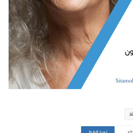
د
نسخ الرابط