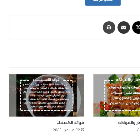
‫X
مشاركة عبر البريد
طباعة
ار والفواكه
فوائد الكستناء
22 ديسمبر، 2022