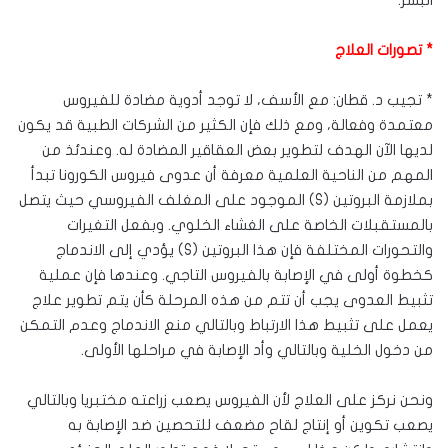
البشر.
* تصورات العلاج
* تجيب د. قطان: مع الأسف، لا توجد أدوية مضادة للفيروس
معتمدة وفعالة، ومع ذلك فإن الكثير من الشركات الطبية قد يكون
لديها الآن الهدف لتطوير بعض العقاقير المضادة له. وعندئذ من
المهم من الناحية العلمية معرفة أن عدوى فيروس الكورونا تبدأ
بملازمة البروتين (S) الموجود على المغلف الفيروسي حيث يتصل
بالمستقبلات الخاصة على الغشاء الخلوي. وبفعل التغيرات
والتحورات المختلفة فإن هذا البروتين (S) يؤدي إلى الاندماج
كخطوة أولى في الإصابة بالفيروس التاجي. وعندها فإن عملية
تثبيط العدوى يجب أن تتم من هذه المرحلة كأن يتم تطوير علاج
يعمل على تثبيط هذا الارتباط وبالتالي منع الاندماج وعدم التمكن
من دخول الخلية وبالتالي وأد الإصابة في مراحلها الأولى.
ونحن نركز على العلاج لأن الفيروس يصعب زراعته مختبريا وبالتالي
يصعب تكوين أو إنتاج لقاح مضعف للتحصين ضد الإصابة به