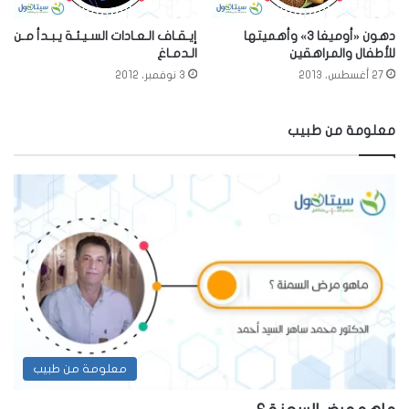
دهون «أوميغا 3» وأهميتها
إيـقـاف الـعـادات السـيـئـة يـبـدأ مـن
للأطفال والمراهقين
الـدمـاغ
27 أغسطس، 2013
3 نوفمبر، 2012
معلومة من طبيب
معلومة من طبيب