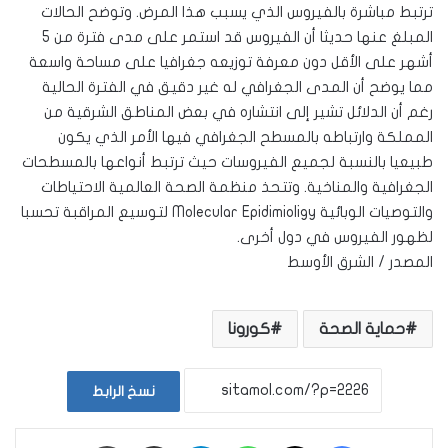
ترتبط مباشرة بالفيروس الذي يسبب هذا المرض. وتوضح الحالات
المبلغ عنها حديثا أن الفيروس قد استمر على مدى فترة من 5
أشهر على الأقل دون معرفة توزيعه جغرافيا على مساحة واسعة
مما يوضح أن المدى الجغرافي له غير دقيق في الفترة الحالية
رغم أن الدلائل تشير إلى انتشاره في بعض المناطق الشرقية من
المملكة وارتباطه بالمسطح الجغرافي فيها الأمر الذي يكون
طبيعيا بالنسبة لجميع الفيروسات حيث ترتبط أنواعها بالمسطحات
الجغرافية والمناخية. وتتحذ منظمة الصحة العالمية الاحتياطات
والتوصيات الوبائية Molecular Epidimioligy لتوسيع المراقبة تحسبا
لظهور الفيروس في دول أخرى.
المصدر / الشرق الأوسط
حماية الصحة
كورونا
نسخ الرابط
فيسبوك
‫X
واتساب
تيلقرام
مشاركة عبر البريد
طباعة