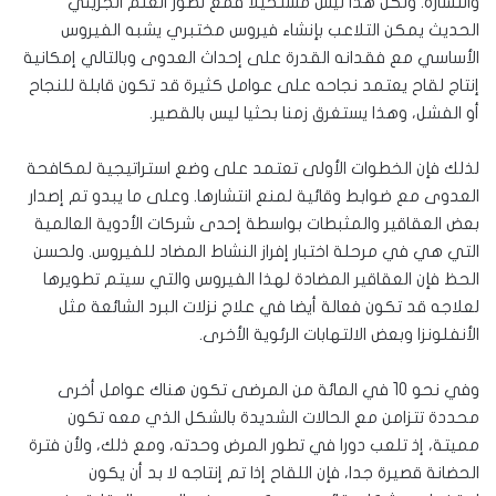
وانتشاره. ولكن هذا ليس مستحيلا فمع تطور العلم الجزيئي
الحديث يمكن التلاعب بإنشاء فيروس مختبري يشبه الفيروس
الأساسي مع فقدانه القدرة على إحداث العدوى وبالتالي إمكانية
إنتاج لقاح يعتمد نجاحه على عوامل كثيرة قد تكون قابلة للنجاح
أو الفشل، وهذا يستغرق زمنا بحثيا ليس بالقصير.
لذلك فإن الخطوات الأولى تعتمد على وضع استراتيجية لمكافحة
العدوى مع ضوابط وقائية لمنع انتشارها. وعلى ما يبدو تم إصدار
بعض العقاقير والمثبطات بواسطة إحدى شركات الأدوية العالمية
التي هي في مرحلة اختبار إفراز النشاط المضاد للفيروس. ولحسن
الحظ فإن العقاقير المضادة لهذا الفيروس والتي سيتم تطويرها
لعلاجه قد تكون فعالة أيضا في علاج نزلات البرد الشائعة مثل
الأنفلونزا وبعض الالتهابات الرئوية الأخرى.
وفي نحو 10 في المائة من المرضى تكون هناك عوامل أخرى
محددة تتزامن مع الحالات الشديدة بالشكل الذي معه تكون
مميتة، إذ تلعب دورا في تطور المرض وحدته، ومع ذلك، ولأن فترة
الحضانة قصيرة جدا، فإن اللقاح إذا تم إنتاجه لا بد أن يكون