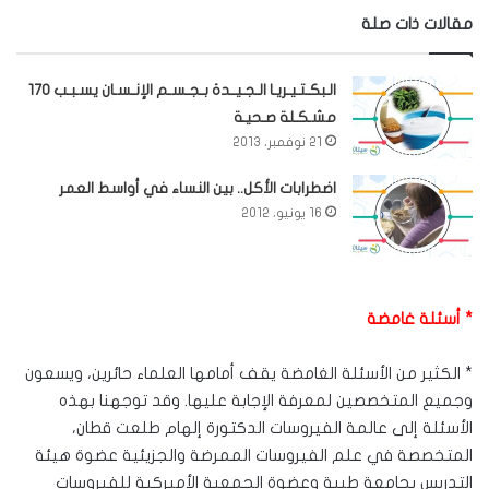
مقالات ذات صلة
الـبكـتـيـريـا الـجـيــدة بـجـسـم الإنـسـان يسـبـب 170
مشـكـلة صـحيـة
21 نوفمبر، 2013
اضطرابات الأكل.. بين النساء في أواسط العمر
16 يونيو، 2012
* أسئلة غامضة
* الكثير من الأسئلة الغامضة يقف أمامها العلماء حائرين، ويسعون
وجميع المتخصصين لمعرفة الإجابة عليها. وقد توجهنا بهذه
الأسئلة إلى عالمة الفيروسات الدكتورة إلهام طلعت قطان،
المتخصصة في علم الفيروسات الممرضة والجزيئية عضوة هيئة
التدريس بجامعة طيبة وعضوة الجمعية الأميركية للفيروسات