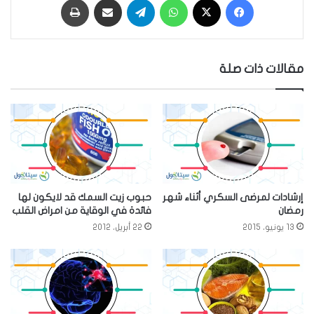
مقالات ذات صلة
إرشادات لمرضى السكري أثناء شهر
حبوب زيت السمك قد لايكون لها
رمضان
فائدة في الوقاية من امراض القلب
13 يونيو، 2015
22 أبريل، 2012