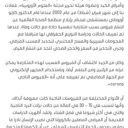
وأمراض الكبد وعضوة هيئة تحرير مجلة «العلوم الأوروبية»، فعادت
بنا إلى شهر فبراير (شباط) من عام 2003 عندما قام الدكتور كارلو
أوروباني بمستشفى فيتنام بإبلاغ منظمة الصحة العالمية عن
انتشار فيروس يسبب متلازمة تنفسية حادة مع حالات وفاة، عندها
تم تعريف الحالات ودراسة التوزيع الجغرافي لها مترافقا مع
الفحوصات السريرية والمسح المختبري لتحديد المسبب المرضي،
وجرى التحذير من السفر والحجر الصحي للحد من انتشار المرض.
وكان من الجيد اكتشاف أن الفيروس المسبب لهذه المتلازمة يمكن
عزله من الرئتين ومن البلغم أيضا، وباستخدام المجهر الإلكتروني
مع الجهاز التضاعفي تم تعريفه على أنه «الفيروس التاجى
corona».
أن الأنواع المختلفة من الفيروسات التاجية كانت معروفة آنذاك،
وأنها تتسبب في 15 – 30 في المائة من حالات نزلات البرد التاجية
والتي هي أكثر شيوعا في فصل الشتاء. ولقد أظهرت الدراسات
القديمة أن المرضى المصابين بالكورونا التي تصيب الإنسان نادرا ما
يصابون بعدوى الجهاز التنفسي السفلي. غير أن الكورونا المتحورة