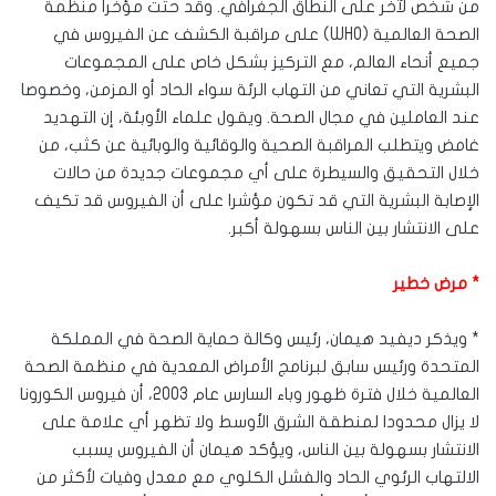
من شخص لآخر على النطاق الجغرافي. وقد حثت مؤخرا منظمة
الصحة العالمية (WHO) على مراقبة الكشف عن الفيروس في
جميع أنحاء العالم، مع التركيز بشكل خاص على المجموعات
البشرية التي تعاني من التهاب الرئة سواء الحاد أو المزمن، وخصوصا
عند العاملين في مجال الصحة. ويقول علماء الأوبئة، إن التهديد
غامض ويتطلب المراقبة الصحية والوقائية والوبائية عن كثب، من
خلال التحقيق والسيطرة على أي مجموعات جديدة من حالات
الإصابة البشرية التي قد تكون مؤشرا على أن الفيروس قد تكيف
على الانتشار بين الناس بسهولة أكبر.
* مرض خطير
* ويذكر ديفيد هيمان، رئيس وكالة حماية الصحة في المملكة
المتحدة ورئيس سابق لبرنامج الأمراض المعدية في منظمة الصحة
العالمية خلال فترة ظهور وباء السارس عام 2003، أن فيروس الكورونا
لا يزال محدودا لمنطقة الشرق الأوسط ولا تظهر أي علامة على
الانتشار بسهولة بين الناس، ويؤكد هيمان أن الفيروس يسبب
الالتهاب الرئوي الحاد والفشل الكلوي مع معدل وفيات لأكثر من