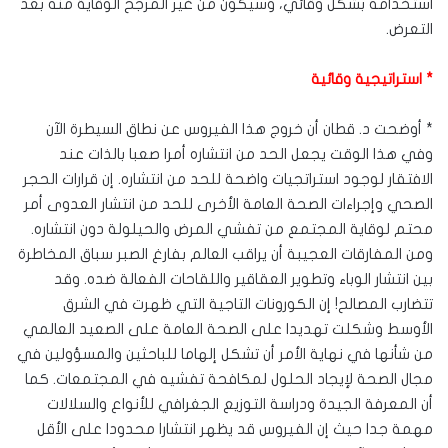
استخدامه بشكل وقائي، وسيكون من غير المرجح الوقاية منه بعد
التعرض.
* استراتيجية وقائية
* أوضحت د. قطان أن خروج هذا الفيروس عن نطاق السيطرة الآن
وفي هذا الوقت يجعل الحد من انتشاره أمرا صعبا بالذات عند
الافتقار لوجود استراتجيات واضحة للحد من انتشاره. إن قرارات الحجر
الصحي وإجراءات الصحة العامة الأخرى للحد من انتشار العدوى أمر
محتم لوقاية المجتمع من تفشي المرض والحيلولة دون انتشاره.
ومن المفارقات العجيبة أن يراقب العالم بفارغ الصبر سباق المخاطرة
بين انتشار الوباء وتطوير العقاقير واللقاحات الفعالة ضده. وقد
تتضارب المصالح! إن الكورونات التاجية التي ظهرت في الشرق
الأوسط وشكلت تهديدا على الصحة العامة على الصعيد العالمي
من شأنها في نهاية الأمر أن تشكل إلهاما للباحثين والمسؤولين في
مجال الصحة لإيجاد الحلول لمكافحة تفشيه في المجتمعات. كما
أن المعرفة الجيدة ودراسة التوزيع الجغرافي للأنواع والسلالات
مهمة جدا حيث إن الفيروس قد يظهر انتشارا محدودا على الأقل