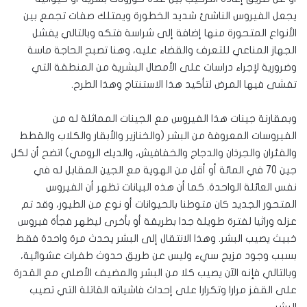
يجعل الفيروس الناشئ شديد الخطورة ويمتلك صفات تجمع بين
الأنواع المتحورة منها إضافة إلى شراسة فتكه وبالتالي يفشل
الجهاز المناعي للتعرف والقضاء عليه، وهنا تصبح الحاجة ماسة
وضرورية لإجراء دراسات على الأمصال البشرية من المنطقة التي
تفشى فيها المرض لتأكيد هذا الاستنتاج وهذا الطرح.
وبمقارنة جينات هذا الفيروس مع الجينات المماثلة له من
الفيروسات المعروفة من البشر (والخنازير والأبقار والكلاب والقطط
والفئران والجرذان والدجاج والخفافيش، والديك الرومي) اتضح أن لكل
جين 70 في المائة أو أقل من الهوية مع الجين المقابل له في
نفس العائلة الواحدة. كما أن هذه البيانات تظهر أن الفيروس
المتحور الجديد كان متوطنا بالحيوانات أو نوع من الطيور، وقد تم
عزله وراثيا لفترة طويلة جدا بطريقة أو بأخرى ليظهر فجأة فيروس
خبيث يصيب البشر. وهذا الانتقال إلى البشر يحدث مرة واحدة فقط
بسبب وجود مزيج سيء وليس عن طريق حدوث طفرات عشوائية،
وبالتالي فإنه الآن يصيب كلا من البشر والمضيف الأصلي مع القدرة
على القفز مرارا وتكرارا على إحداث فاشياته القاتلة التي تصيب