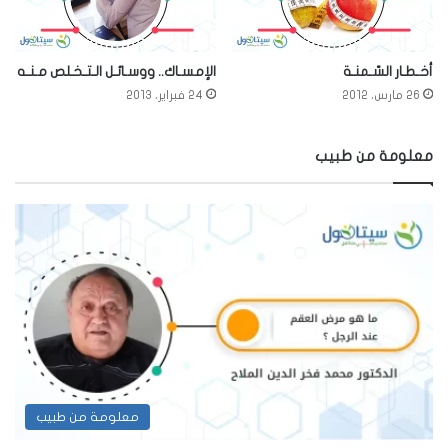
أخـطـار السّـمنـة
الإمسـاك.. ووسـائـل الـتـخـلص مـنـه
26 مارس، 2012
24 فبراير، 2013
معلومة من طبيب
معلومة من طبيب