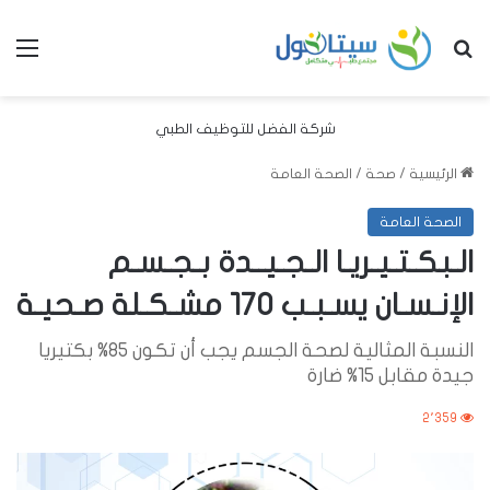
بحث عن
الق
شركة الفضل للتوظيف الطبي
الرئيسية
/
صحة
/
الصحة العامة
الصحة العامة
الـبكـتـيـريـا الـجـيــدة بـجـسـم
الإنـسـان يسـبـب 170 مشـكـلة صـحيـة
النسبة المثالية لصحة الجسم يجب أن تكون 85% بكتيريا
جيدة مقابل 15% ضارة
2٬359